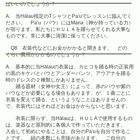
ばいいのでしょうか？
A. 当Hālau指定のTシャツとPa'uでレッスンに臨んでく
ださい。 Pa‘u（パウ）にはMana（神が持っている力）
が宿ります。私たちにＨＵＬＡを躍らせてくれる大事な
ものです。常に大事に清潔に保ってください。
Q8 衣装代などにお金がかかると聞きます。 どの
くらい費用がかかるのでしょうか？
A. 基本的に当Hālauの衣装は、カヒコを踊る時の正装用
の黒のキケパとパウとアンダーパンツ、アウアナを踊る
時のドレスの２種類しかありません。
踊る題材（女神や女王）によって、赤のパウや紫の
パウなどが必要になる場合もあります、が、１曲ごとに
衣装を変えて踊る、というようなことはありませんの
で、衣装代にはそれほどお金はかからないと思います。
衣装に限らず、当Hālauは、ＨＵＬAで使用するもの
は、楽器など原則的に各個人で作っていただきます。
入会して初めにやることは、自分のPa'uを自分で作るこ
とです。 紐の本数にも意味があります。 ご自分の