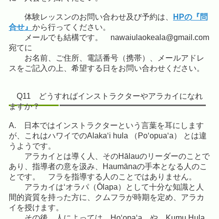
体験レッスンのお問い合わせ及び予約は、
HPの『問
合せ』
から行ってください。
メールでも結構です。 nawaiulaokeala@gmail.com
宛てに
お名前、ご住所、電話番号（携帯）、メールアドレ
スをご記入の上、希望する日をお問い合わせください。
Q11 どうすればインストラクターやアラカイになれ
ますか？
A. 日本ではインストラクターという言葉を耳にします
が、これはハワイでのAlakaʻi hula （Poʻopuaʻa） とは違
うようです。
アラカイとは導く人、そのHālauのリーダーのことで
あり、指導者の意を汲み、Haumānaの手本となる人のこ
とです。
フラを指導する人のことではありません。
アラカイはʻオラパ（Ōlapa）として十分な知識と人
間的資質を持った方に、クムフラが時期を定め、アラカ
イを授けます。
その後 人によっては、Hoʻopaʻa、や Kumu Hula