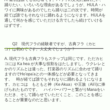
踊りたい、いろいろな理由があるでしょうが、HULA・ハ
ワイに興味があるの
でしたら踊りは二の次です。時間が
経てば誰でもそれなりに踊れるようになります。HULAを
通して何かを感じていただける方でしたら続けていける
はずです。
Q2 現代フラの経験者ですが、古典フラ（カヒ
コ）は初めてです。大丈夫でしょうか？
A. 現代フラも古典フラもステップは同じです。ただカヒ
コには Ka hea が大事な役割をはたしますし、ウクレレと
かのリズムとは違った、打楽器のリズムに合わせて踊り
ますのでHo'opa'aとの一体感などが必要となってきま
す。 時が経てば誰でもそれなりに踊れるようになりま
す。カヒコは もともと神（Ke Akua）や王族（Ali'i)に捧
げられたものです。 ハイパーパワーと繋がりManaをい
ただき、そして踊らせていただくこと、このことを感じ
ることが重要なのだと思います。