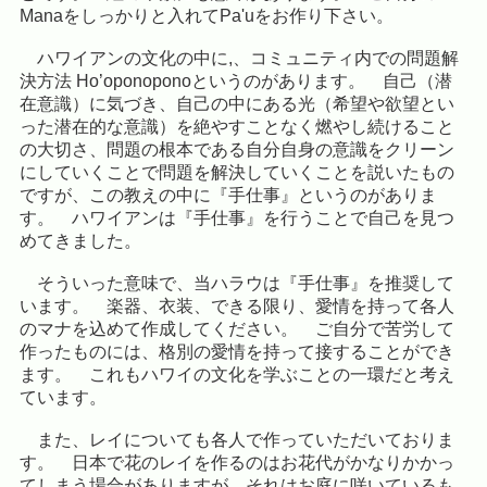
Manaをしっかりと入れてPa'uをお作り下さい。
ハワイアンの文化の中に,、コミュニティ内での問題解
決方法 Ho’oponoponoというのがあります。 自己（潜
在意識）に気づき、自己の中にある光（希望や欲望とい
った潜在的な意識）を絶やすことなく燃やし続けること
の大切さ、問題の根本である自分自身の意識をクリーン
にしていくことで問題を解決していくことを説いたもの
ですが、この教えの中に『手仕事』というのがありま
す。 ハワイアンは『手仕事』を行うことで自己を見つ
めてきました。
そういった意味で、当ハラウは『手仕事』を推奨して
います。 楽器、衣装、できる限り、愛情を持って各人
のマナを込めて作成してください。 ご自分で苦労して
作ったものには、格別の愛情を持って接することができ
ます。 これもハワイの文化を学ぶことの一環だと考え
ています。
また、レイについても各人で作っていただいておりま
す。 日本で花のレイを作るのはお花代がかなりかかっ
てしまう場合がありますが、それはお庭に咲いているも