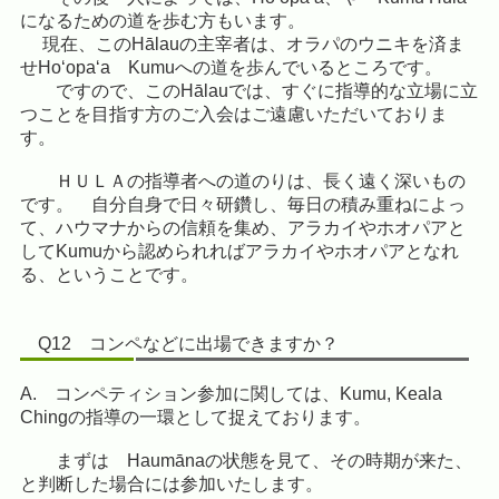
になるための道を歩む方もいます。
現在、このHālauの主宰者は、オラパのウニキを済ま
せHoʻopaʻa Kumuへの道を歩んでいるところです。
ですので、このHālauでは、すぐに指導的な立場に立
つことを目指す方のご入会はご遠慮いただいておりま
す。
ＨＵＬＡの指導者への道のりは、長く遠く深いもの
です。 自分自身で日々研鑽し、毎日の積み重ねによっ
て、ハウマナからの信頼を集め、アラカイやホオパアと
してKumuから認められればアラカイやホオパアとなれ
る、ということです。
Q12 コンペなどに出場できますか？
A. コンペティション参加に関しては、Kumu, Keala
Chingの指導の一環として捉えております。
まずは Haumānaの状態を見て、その時期が来た、
と判断した場合には参加いたします。