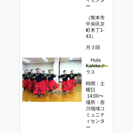
ー
（熊本市
中央区京
町本丁1-
43）
月３回
Hula
Kahikoク
ラス
時間：土
曜日
14:00〜
場所：壺
川地域コ
ミュニテ
ィセンタ
ー