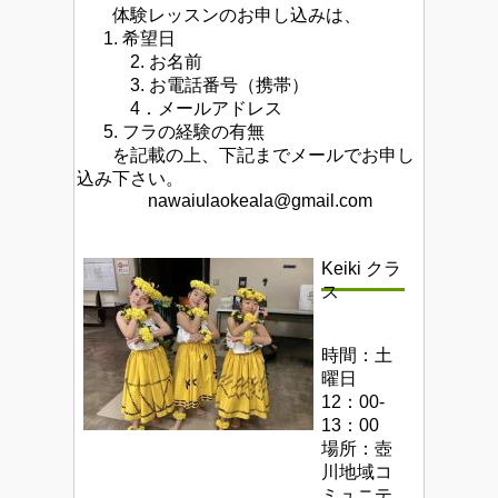
体験レッスンのお申し込みは、
1. 希望日
2. お名前
3. お電話番号（携帯）
4．メールアドレス
5. フラの経験の有無
を記載の上、
下記までメールでお申し
込み下さい。
nawaiulaokeala@gmail.com
Keiki クラ
ス
時間：土
曜日
12：00-
13：00
場所：壺
川地域コ
ミュニテ