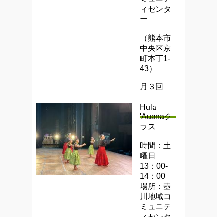
ィセンタ
ー
（熊本市
中央区京
町本丁1-
43）
月３回
Hula
'Auanaク
ラス
時間：土
曜日
13：00-
14：00
場所：壺
川地域コ
ミュニテ
ィセンタ