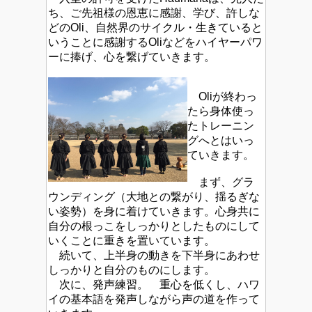
ち、ご先祖様の恩恵に感謝
、学び、許しな
どのOli、自然界のサイクル・生きていると
いうことに感謝するOliなどをハイヤーパワ
ーに捧げ、心を繋げていきます。
Oliが終わっ
たら身体使っ
たトレーニン
グへとはいっ
ていきます。
まず、グラ
ウンディング（大地との繋がり、揺るぎな
い姿勢）を身に着けていきます。心身共に
自分の根っこをしっかりとしたものにして
いくことに重きを置いています。
続いて、上半身の動きを下半身にあわせ
しっかりと自分のものにします。
次に、発声練習。 重心を低くし、ハワ
イの基本語を発声しながら声の道を作って