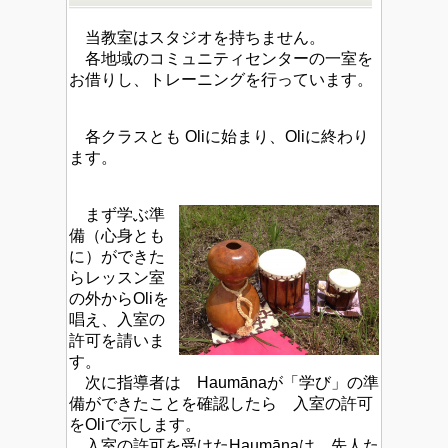
当教室はスタジオを持ちません。
各地域のコミュニティセンターの一室を
お借りし、トレーニングを行っています。
各クラスとも Oliに始まり、Oliに終わり
ます。
まず学ぶ準
備（心身とも
に）ができた
らレッスン室
の外からOliを
唱え、入室の
許可を請いま
す。
次に指導者は Haumānaが「学び」の準
備ができたことを確認したら 入室の許可
をOliで示します。
入室の許可を受けたHaumānaは、先人た