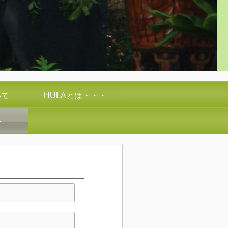
いて
HULAとは・・・
せ