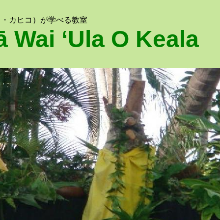
ラ・カヒコ）が学べる教室
ā Wai ʻUla O Keala