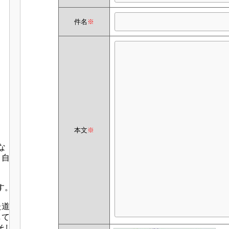
件名
※
本文
※
な
、自
す。
た道
して
そし