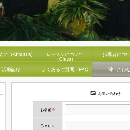
に（About us)
レッスンについて
指導者につ
（Class）
活動記録
よくあるご質問 FAQ
問い合わ
お問い合わせ
お名前
※
E-Mail
※