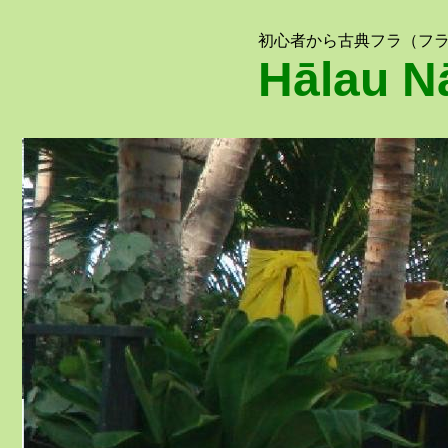
初心者から古典フラ（フ
Hālau N