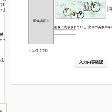
繋げ
いま
画像認証
※
画像に表示されている5文字の英数字を
ai
一から
※
は必須項目
化を
。