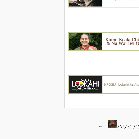
～
ハワイア