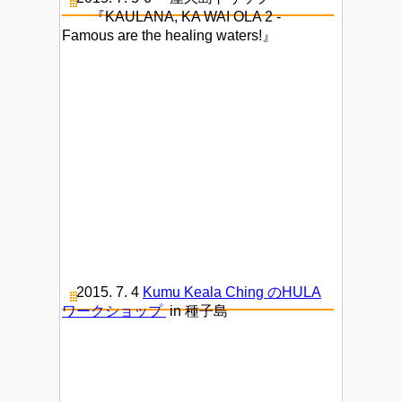
『KAULANA, KA WAI OLA 2 -
Famous are the healing waters!』
2015. 7. 4
Kumu Keala Ching のHULA
ワークショップ
in 種子島