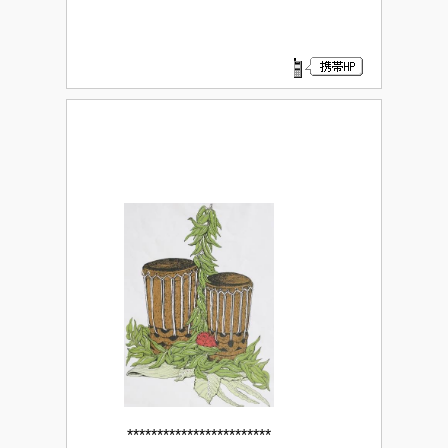
************************