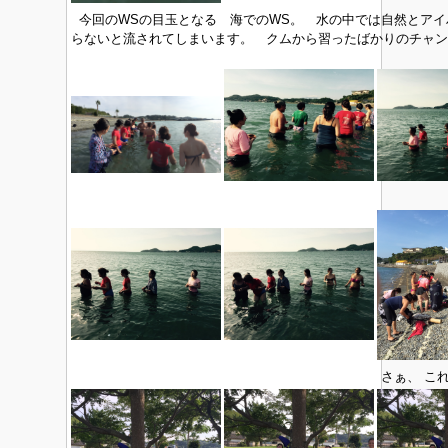
今回のWSの目玉となる 海でのWS。 水の中では自然とア
らないと流されてしまいます。 クムから習ったばかりのチャン
さぁ、 こ