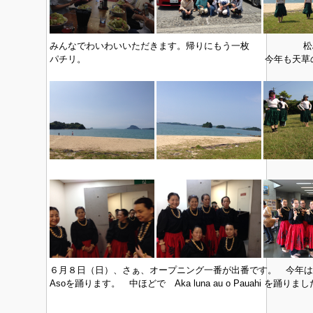
みんなでわいわいいただきます。帰りにもう一枚
松
パチリ。
今年も天草
６月８日（日）、さぁ、オープニング一番が出番です。 今年はオープニ
Asoを踊ります。 中ほどで Aka luna au o Pauahi を踊りま