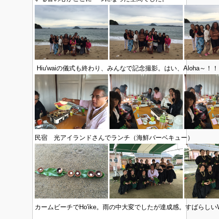
Hiu'waiの儀式も終わり、みんなで記念撮影。はい、Aloha～！
民宿 光アイランドさんでランチ（海鮮バーベキュー）
カームビーチでHo'ike。雨の中大変でしたが達成感。すばらし