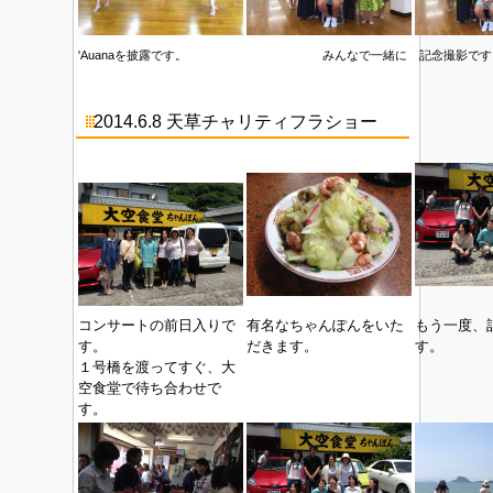
'Auanaを披露です。
みんなで一緒に 記念撮影です
2014.6.8 天草チャリティフラショー
コンサートの前日入りで
有名なちゃんぽんをいた
もう一度、
す。
だきます。
す。
１号橋を渡ってすぐ、大
空食堂で待ち合わせで
す。