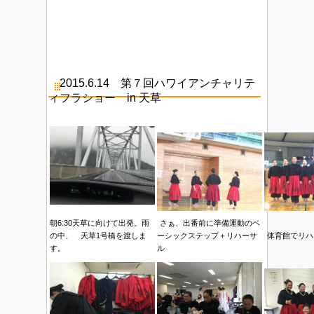
2015.6.14 第７回ハワイアンチャリテ
ィフラショー in 天草
朝6:30天草に向けて出発。雨
さぁ、出番前に準備運動のベ
の中、 天草1号橋を渡しま
ーシックステップ＋リハーサ
体育館でリハ
す。
ル