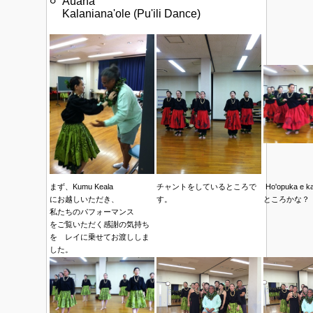
⚪︎ 'Auana
Kalaniana'ole (Pu'ili Dance)
まず、Kumu Keala
チャントをしているところで
Ho'opuka e
にお越しいただき、
す。
ところかな？
私たちのパフォーマンス
をご覧いただく感謝の気持ち
を レイに乗せてお渡ししま
した。