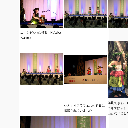
エキシビション5番 Ha'a ka
Wahine
満足できる出
いぶすきフラフェスのＦＢに
てもすばらし
掲載されていました。
出となりまし