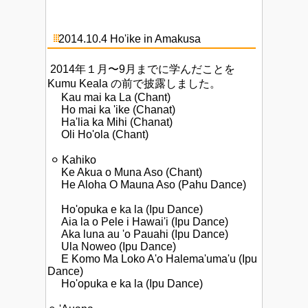
2014.10.4 Ho'ike in Amakusa
2014年１月〜9月までに学んだことを
Kumu Keala の前で披露しました。
Kau mai ka La (Chant)
Ho mai ka 'ike (Chanat)
Ha'lia ka Mihi (Chanat)
Oli Ho'ola (Chant)
⚪︎ Kahiko
Ke Akua o Muna Aso (Chant)
He Aloha O Mauna Aso (Pahu Dance)
Ho'opuka e ka la (Ipu Dance)
Aia la o Pele i Hawai'i (Ipu Dance)
Aka luna au 'o Pauahi (Ipu Dance)
Ula Noweo (Ipu Dance)
E Komo Ma Loko A'o Halema'uma'u (Ipu
Dance)
Ho'opuka e ka la (Ipu Dance)