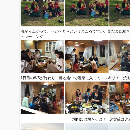
海から上がって、へとへと～というところですが、まだまだ続き
トレーニング。
1日目のWSが終わり、帰る途中で温泉に入ってスッキリ！ 焼
焼肉には焼きそば！
夕食後はク