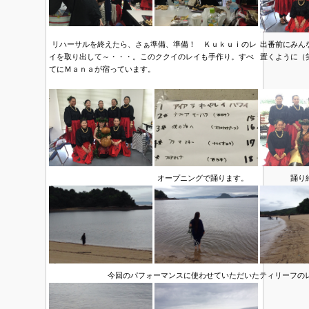
リハーサルを終えたら、さぁ準備、準備！ Ｋｕｋｕｉのレ
出番前にみん
イを取り出して～・・・。このククイのレイも手作り。すべ
置くように（
てにＭａｎａが宿っています。
オープニングで踊ります。
踊り
今回のパフォーマンスに使わせていただいたティリーフの