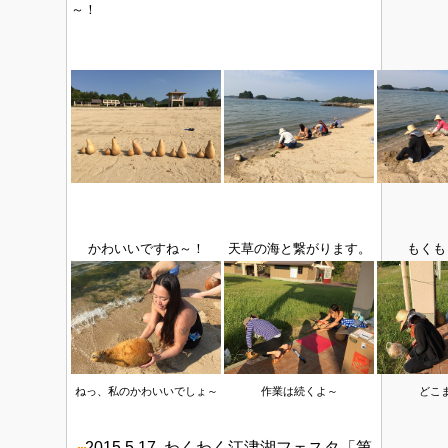
～！
かわいいですね～！
天草の海と繋がります。
もくも
ねっ、私のかわいいでしょ～
作業は続くよ～
どこ
2015.5.17
わくわく江津湖フェスタ「第